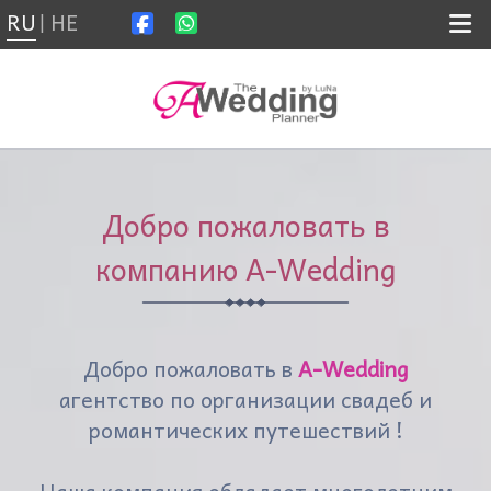
RU
HE
|
Выбрать страну
О нас
Добро пожаловать в
Новости
компанию A-Wedding
Контакты
Добро пожаловать в
A-Wedding
Ассистент по СтуПро
агентство по организации свадеб и
романтических путешествий !